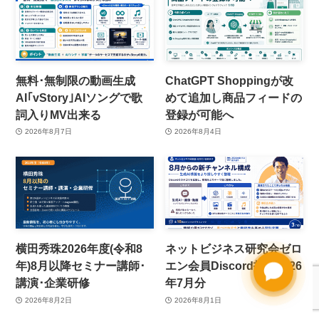
無料･無制限の動画生成
ChatGPT Shoppingが改
AI｢vStory｣AIソングで歌
めて追加し商品フィードの
詞入りMV出来る
登録が可能へ
2026年8月7日
2026年8月4日
横田秀珠2026年度(令和8
ネットビジネス研究会ゼロ
年)8月以降セミナー講師･
エン会員Discord投稿2026
講演･企業研修
年7月分
2026年8月2日
2026年8月1日