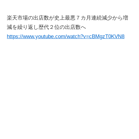
楽天市場の出店数が史上最悪７カ月連続減少から増
減を繰り返し歴代２位の出店数へ
https://www.youtube.com/watch?v=cBMgzT0KVN8