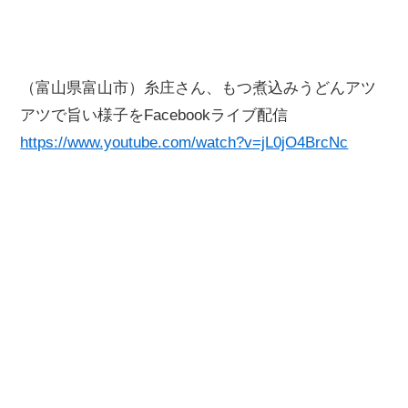
（富山県富山市）糸庄さん、もつ煮込みうどんアツ
アツで旨い様子をFacebookライブ配信
https://www.youtube.com/watch?v=jL0jO4BrcNc