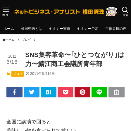
MENU
検索
ホーム
横田秀珠とは
セミナー実績
セミナー予定
主催者様の声
ホーム
ブログ
SNS集客革命〜｢ひとつながり｣は
2011
6/16
力〜鯖江商工会議所青年部
2011年6月16日
ブログ
全国に講演で回ると
美味しい物を食べられて嬉しい