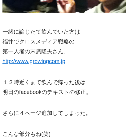
一緒に論じたて飲んでいた方は
福井でクロスメディア戦略の
第一人者の末廣隆夫さん。
http://www.growingcom.jp
１２時近くまで飲んで帰った後は
明日のfacebookのテキストの修正。
さらに４ページ追加してしまった。
こんな部分もね(笑)