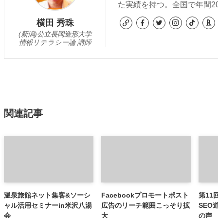
た実績を持つ。全国で年間2
横田 秀珠
(新潟)公立長岡造形大学
情報リテラシー論 講師
関連記事
温泉旅館ネット集客&ソーシ
Facebookプロモートポスト
第11
ャル活用セミナーin米沢八湯
広告のリーチ範囲こっそり拡
SEO
会
大
の声