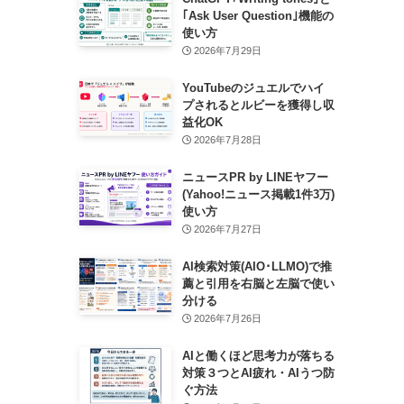
｢Ask User Question｣機能の
使い方
2026年7月29日
YouTubeのジュエルでハイ
プされるとルビーを獲得し収
益化OK
2026年7月28日
ニュースPR by LINEヤフー
(Yahoo!ニュース掲載1件3万)
使い方
2026年7月27日
AI検索対策(AIO･LLMO)で推
薦と引用を右脳と左脳で使い
分ける
2026年7月26日
AIと働くほど思考力が落ちる
対策３つとAI疲れ・AIうつ防
ぐ方法