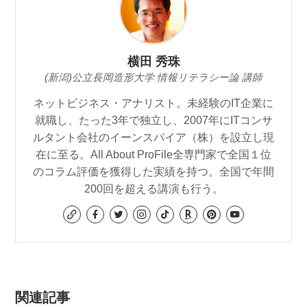
横田 秀珠
(新潟)公立長岡造形大学 情報リテラシー論 講師
ネットビジネス・アナリスト。未経験のIT企業に
就職し、たった3年で独立し、2007年にITコンサ
ルタント会社のイーンスパイア（株）を設立し現
在に至る。All About ProFile全専門家で全国１位
のコラム評価を獲得した実績を持つ。全国で年間
200回を超える講演も行う。
関連記事