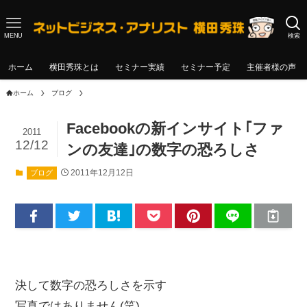
MENU
検索
ホーム
横田秀珠とは
セミナー実績
セミナー予定
主催者様の声
ホーム
ブログ
Facebookの新インサイト｢ファ
2011
12/12
ンの友達｣の数字の恐ろしさ
2011年12月12日
ブログ
決して数字の恐ろしさを示す
写真ではありません(笑)