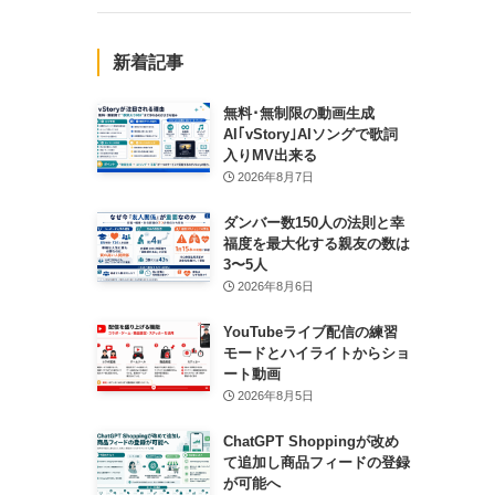
新着記事
無料･無制限の動画生成
AI｢vStory｣AIソングで歌詞
入りMV出来る
2026年8月7日
ダンバー数150人の法則と幸
福度を最大化する親友の数は
3〜5人
2026年8月6日
YouTubeライブ配信の練習
モードとハイライトからショ
ート動画
2026年8月5日
ChatGPT Shoppingが改め
て追加し商品フィードの登録
が可能へ