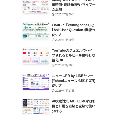
業時間･連絡先情報･マイブー
ム追加
2026年7月30日
ChatGPT｢Writing tones｣と
｢Ask User Question｣機能の
使い方
2026年7月29日
YouTubeのジュエルでハイ
プされるとルビーを獲得し収
益化OK
2026年7月28日
ニュースPR by LINEヤフー
(Yahoo!ニュース掲載1件3万)
使い方
2026年7月27日
AI検索対策(AIO･LLMO)で推
薦と引用を右脳と左脳で使い
分ける