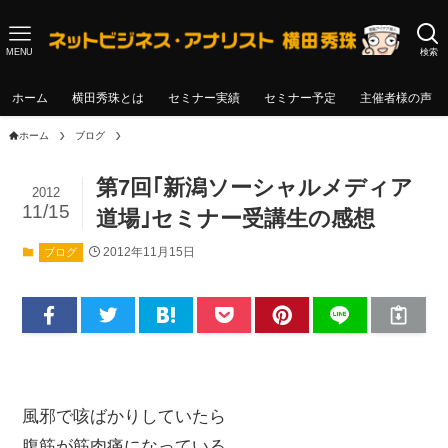
MENU
検索
ホーム
横田秀珠とは
セミナー実績
セミナー予定
主催者様の声
ホーム
ブログ
第7回｢新潟ソーシャルメディア
2012
11/15
道場｣セミナー受講生の感想
2012年11月15日
ブログ
風邪で咳ばかりしていたら
腹筋が筋肉痛になっている