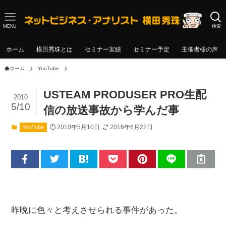
MENU
検索
ホーム
横田秀珠とは
セミナー実績
セミナー予定
主催者様の声
ホーム
YouTube
USTEAM PRODUSER PRO生配
2010
5/10
信の放送事故から学んだ事
2010年5月10日
2016年6月22日
YouTube
昨晩に色々と考えさせられる事件があった。