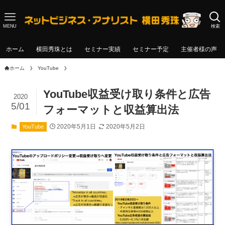
MENU
検索
ホーム
横田秀珠とは
セミナー実績
セミナー予定
主催者様の声
ホーム
YouTube
YouTube収益受け取り条件と広告
2020
5/01
フォーマットと収益算出法
2020年5月1日
2020年5月2日
YouTube