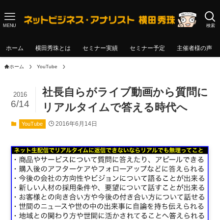
MENU
検索
ホーム
横田秀珠とは
セミナー実績
セミナー予定
主催者様の声
ホーム
YouTube
社長自らがライブ動画から質問に
2016
6/14
リアルタイムで答える時代へ
2016年6月14日
YouTube