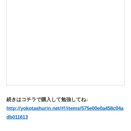
続きはコチラで購入して勉強してね↓
http://yokotashurin.net/#!/items/575e00e0a458c04a
db011613