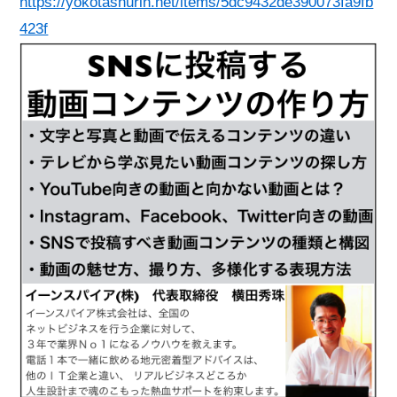
https://yokotashurin.net/items/5dc9432de390073fa9fb
423f