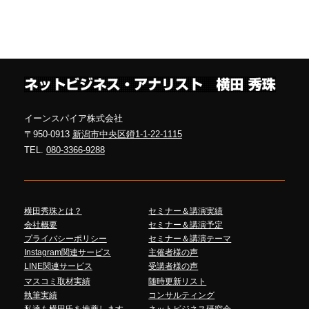
イーンスパイア株式会社
〒950-0913
新潟市中央区鐙1-1-22-1115
TEL.
080-3366-9288
横田秀珠とは？
セミナー＆講演実績
会社概要
セミナー＆講演予定
プライバシーポリシー
セミナー＆講演テーマ
Instagram関連サービス
主催者様の声
LINE関連サービス
受講者様の声
マスコミ取材実績
随時更新リスト
執筆実績
コンサルティング
私達も横田氏を推薦します
ネットビジネス研究会