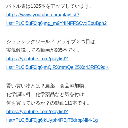
バトル集は1325本をアップしています。
https://www.youtube.com/playlist?
list=PLCj5uF0jg6jmg_m9Y4INFFSCyxEbuBpn2
ジュラシックワールド アライブ２つ目は
実況解説してる動画が905本です。
https://youtube.com/playlist?
list=PLCj5uF0jg6jmQiRXmmQel25Xc43RFC9qK
賢い買い物とは？農薬、食品添加物、
化学調味料、化学薬品など気を付け
何を買っているか？の動画111本です。
https://youtube.com/playlist?
list=PLCj5uF0jg6jkUyph4RBjT6drbpNil4-1g