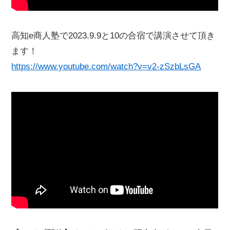
高知e商人塾で2023.9.9と10の合宿で講演させて頂き
ます！
https://www.youtube.com/watch?v=v2-zSzbLsGA