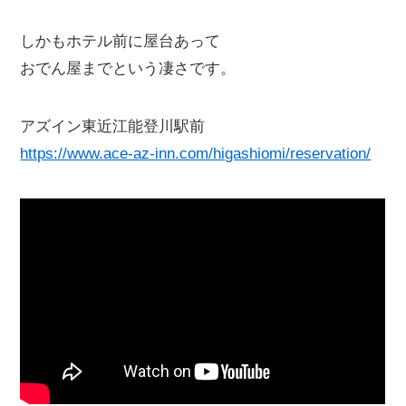
しかもホテル前に屋台あって
おでん屋までという凄さです。
アズイン東近江能登川駅前
https://www.ace-az-inn.com/higashiomi/reservation/