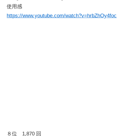
使用感
https://www.youtube.com/watch?v=hrbZhOy4foc
８位 1,870 回