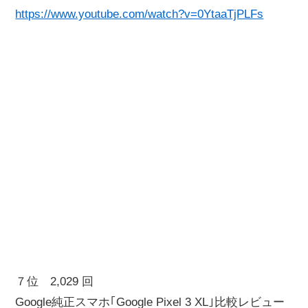
https://www.youtube.com/watch?v=0YtaaTjPLFs
７位 2,029 回
Google純正スマホ｢Google Pixel 3 XL｣比較レビュー