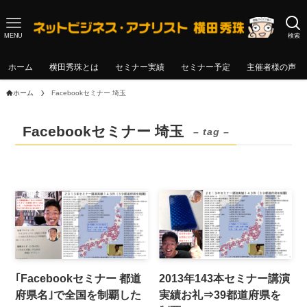
MENU
検索
ホーム
横田秀珠とは
セミナー実績
セミナー予定
主催者様の声
ホーム
Facebookセミナー 埼玉
Facebookセミナー 埼玉
– tag –
｢Facebookセミナー 都道
2013年143本セミナー講演
府県名｣で全国を制覇した
実績お礼⇒39都道府県を