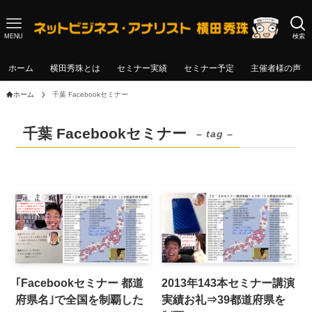
MENU
検索
ホーム
横田秀珠とは
セミナー実績
セミナー予定
主催者様の声
ホーム
千葉 Facebookセミナー
千葉 Facebookセミナー
– tag –
｢Facebookセミナー 都道
2013年143本セミナー講演
府県名｣で全国を制覇した
実績お礼⇒39都道府県を