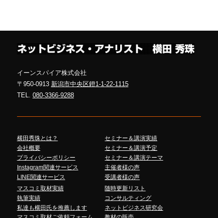
イーンスパイア株式会社
〒950-0913
新潟市中央区鐙1-1-22-1115
TEL.
080-3366-9288
横田秀珠とは？
セミナー＆講演実績
会社概要
セミナー＆講演予定
プライバシーポリシー
セミナー＆講演テーマ
Instagram関連サービス
主催者様の声
LINE関連サービス
受講者様の声
マスコミ取材実績
随時更新リスト
執筆実績
コンサルティング
私達も横田氏を推薦します
ネットビジネス研究会
マスコミ取材ご依頼フォーム
教材の販売