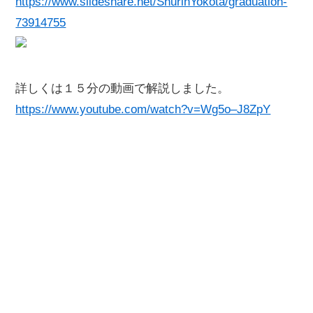
https://www.slideshare.net/ShurinYokota/graduation-
73914755
詳しくは１５分の動画で解説しました。
https://www.youtube.com/watch?v=Wg5o–J8ZpY