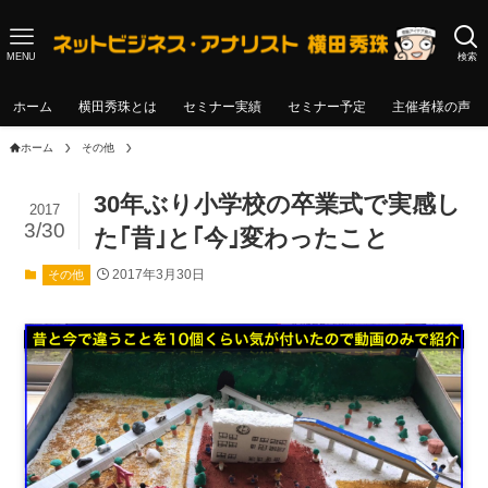
MENU
検索
ホーム
横田秀珠とは
セミナー実績
セミナー予定
主催者様の声
ホーム
その他
30年ぶり小学校の卒業式で実感し
2017
3/30
た｢昔｣と｢今｣変わったこと
2017年3月30日
その他