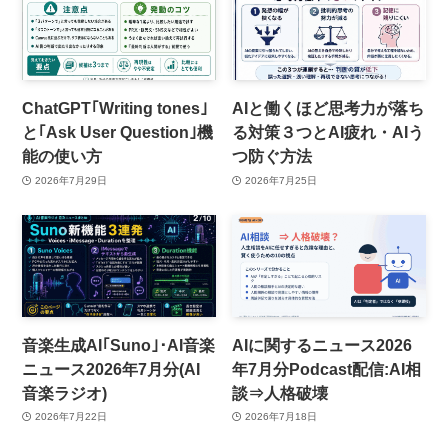
ChatGPT｢Writing tones｣
AIと働くほど思考力が落ち
と｢Ask User Question｣機
る対策３つとAI疲れ・AIう
能の使い方
つ防ぐ方法
2026年7月29日
2026年7月25日
音楽生成AI｢Suno｣･AI音楽
AIに関するニュース2026
ニュース2026年7月分(AI
年7月分Podcast配信:AI相
音楽ラジオ)
談⇒人格破壊
2026年7月22日
2026年7月18日