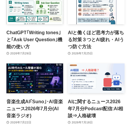
ChatGPT｢Writing tones｣
AIと働くほど思考力が落ち
と｢Ask User Question｣機
る対策３つとAI疲れ・AIう
能の使い方
つ防ぐ方法
2026年7月29日
2026年7月25日
音楽生成AI｢Suno｣･AI音楽
AIに関するニュース2026
ニュース2026年7月分(AI
年7月分Podcast配信:AI相
音楽ラジオ)
談⇒人格破壊
2026年7月22日
2026年7月18日