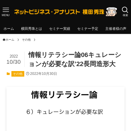
MENU
検索
ホーム
横田秀珠とは
セミナー実績
セミナー予定
主催者様の声
ホーム
その他
情報リテラシー論06キュレーシ
2022
10/30
ョンが必要な訳’22長岡造形大
2022年10月30日
その他