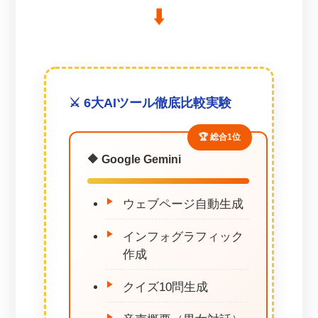
⬇️
⚔️ 6大AIツール徹底比較実験
🏆 総合1位
🔶 Google Gemini
ウェブページ自動生成
インフォグラフィック
作成
クイズ10問生成