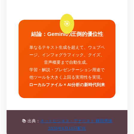
結論：Geminiの圧倒的優位性
単なるテキスト生成を超えて、ウェブペ
ージ、インフォグラフィック、クイズ、
音声概要まで自動生成。
学習・解説・プレゼンテーション用途で
他ツールを大きく上回る実用性を実現。
ローカルファイル × AI分析の新時代到来
📚 出典：
ネットビジネス・アナリスト 横田秀珠
2025年6月10日配信