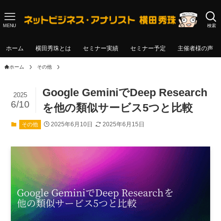
MENU
検索
ホーム
横田秀珠とは
セミナー実績
セミナー予定
主催者様の声
ホーム
その他
Google GeminiでDeep Research
2025
6/10
を他の類似サービス5つと比較
2025年6月10日
2025年6月15日
その他