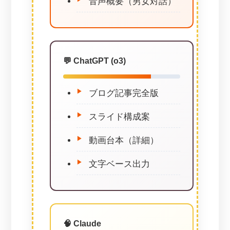
音声概要（男女対話）
💬 ChatGPT (o3)
ブログ記事完全版
スライド構成案
動画台本（詳細）
文字ベース出力
🧠 Claude