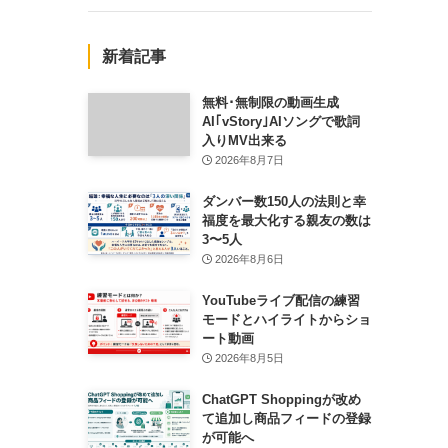
新着記事
無料･無制限の動画生成
AI｢vStory｣AIソングで歌詞
入りMV出来る
2026年8月7日
ダンバー数150人の法則と幸
福度を最大化する親友の数は
3〜5人
2026年8月6日
YouTubeライブ配信の練習
モードとハイライトからショ
ート動画
2026年8月5日
ChatGPT Shoppingが改め
て追加し商品フィードの登録
が可能へ