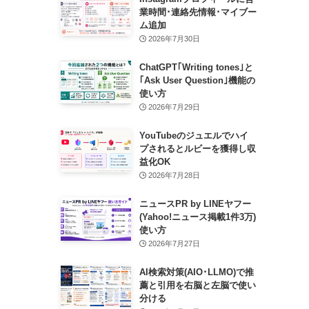
業時間･連絡先情報･マイブー
ム追加
2026年7月30日
ChatGPT｢Writing tones｣と
｢Ask User Question｣機能の
使い方
2026年7月29日
YouTubeのジュエルでハイ
プされるとルビーを獲得し収
益化OK
2026年7月28日
ニュースPR by LINEヤフー
(Yahoo!ニュース掲載1件3万)
使い方
2026年7月27日
AI検索対策(AIO･LLMO)で推
薦と引用を右脳と左脳で使い
分ける