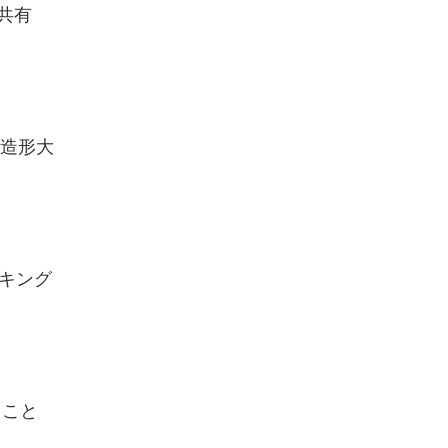
に共有
岡造形大
ンキング
ること