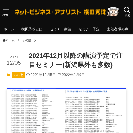
MENU
検索
ホーム
横田秀珠とは
セミナー実績
セミナー予定
主催者様の声
ホーム
その他
2021年12月以降の講演予定で注
2021
12/05
目セミナー(新潟県外も多数)
2021年12月5日
2022年1月9日
その他