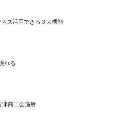
kをビジネス活用できる３大機能
が現れる
)唐津商工会議所