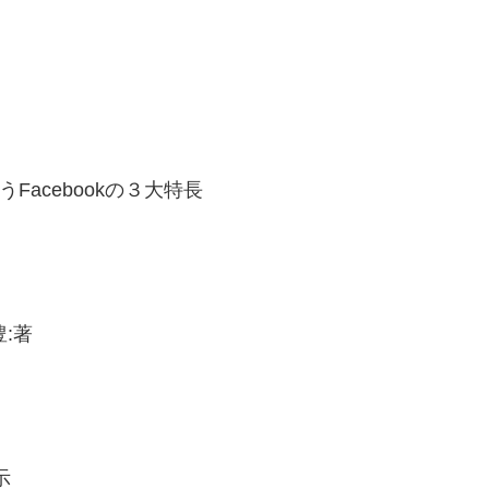
うFacebookの３大特長
豊:著
示