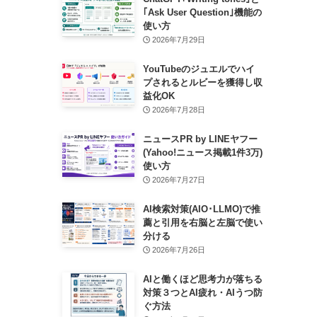
｢Ask User Question｣機能の
使い方
2026年7月29日
YouTubeのジュエルでハイ
プされるとルビーを獲得し収
益化OK
2026年7月28日
ニュースPR by LINEヤフー
(Yahoo!ニュース掲載1件3万)
使い方
2026年7月27日
AI検索対策(AIO･LLMO)で推
薦と引用を右脳と左脳で使い
分ける
2026年7月26日
AIと働くほど思考力が落ちる
対策３つとAI疲れ・AIうつ防
ぐ方法