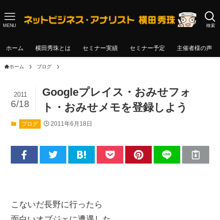
MENU
検索
ホーム
横田秀珠とは
セミナー実績
セミナー予定
主催者様の声
ホーム
ブログ
Googleプレイス・おみせフォ
2011
6/18
ト・おみせメモを登録しよう
2011年6月18日
ブログ
こないだ長野に行ったら
面白いオブジェに遭遇した