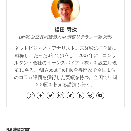
横田 秀珠
(新潟)公立長岡造形大学 情報リテラシー論 講師
ネットビジネス・アナリスト。未経験のIT企業に
就職し、たった3年で独立し、2007年にITコンサ
ルタント会社のイーンスパイア（株）を設立し現
在に至る。All About ProFile全専門家で全国１位
のコラム評価を獲得した実績を持つ。全国で年間
200回を超える講演も行う。
関連記事