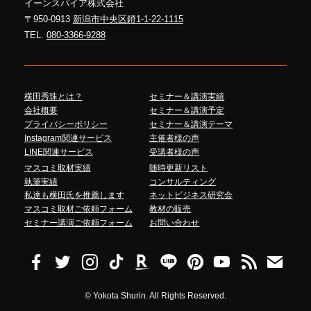
イーンスパイア株式会社
〒950-0913
新潟市中央区鐙1-1-22-1115
TEL.
080-3366-9288
横田秀珠とは？
セミナー＆講演実績
会社概要
セミナー＆講演予定
プライバシーポリシー
セミナー＆講演テーマ
Instagram関連サービス
主催者様の声
LINE関連サービス
受講者様の声
マスコミ取材実績
随時更新リスト
執筆実績
コンサルティング
私達も横田氏を推薦します
ネットビジネス研究会
マスコミ取材ご依頼フォーム
教材の販売
セミナー講演ご依頼フォーム
お問い合わせ
©
Yokota Shurin. All Rights Reserved.