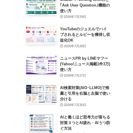
｢Ask User Question｣機能の
使い方
2026年7月29日
YouTubeのジュエルでハイ
プされるとルビーを獲得し収
益化OK
2026年7月28日
ニュースPR by LINEヤフー
(Yahoo!ニュース掲載1件3万)
使い方
2026年7月27日
AI検索対策(AIO･LLMO)で推
薦と引用を右脳と左脳で使い
分ける
2026年7月26日
AIと働くほど思考力が落ちる
対策３つとAI疲れ・AIうつ防
ぐ方法