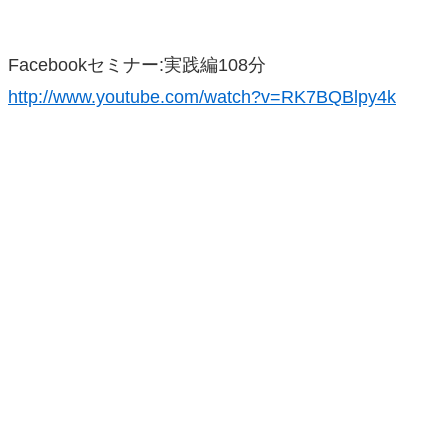
Facebookセミナー:実践編108分
http://www.youtube.com/watch?v=RK7BQBlpy4k