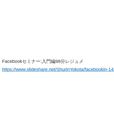
Facebookセミナー:入門編98分レジュメ
https://www.slideshare.net/ShurinYokota/facebookin-1