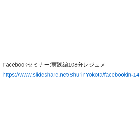
Facebookセミナー:実践編108分レジュメ
https://www.slideshare.net/ShurinYokota/facebookin-1