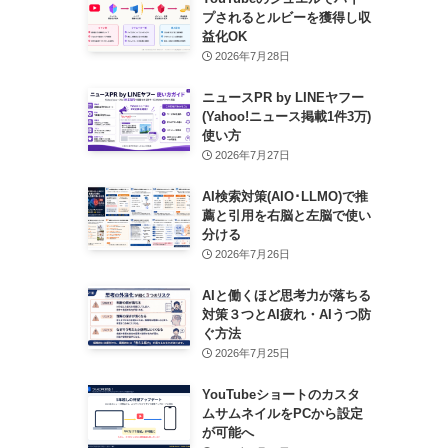
プされるとルビーを獲得し収
益化OK
2026年7月28日
ニュースPR by LINEヤフー
(Yahoo!ニュース掲載1件3万)
使い方
2026年7月27日
AI検索対策(AIO･LLMO)で推
薦と引用を右脳と左脳で使い
分ける
2026年7月26日
AIと働くほど思考力が落ちる
対策３つとAI疲れ・AIうつ防
ぐ方法
2026年7月25日
YouTubeショートのカスタ
ムサムネイルをPCから設定
が可能へ