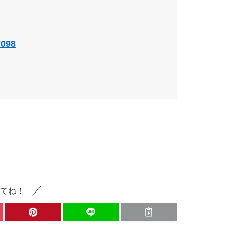
7098
てね！