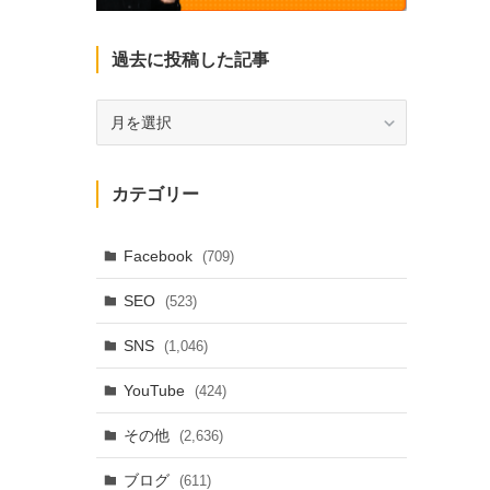
過去に投稿した記事
過
去
に
投
カテゴリー
稿
し
た
Facebook
(709)
記
SEO
(523)
事
SNS
(1,046)
YouTube
(424)
その他
(2,636)
ブログ
(611)