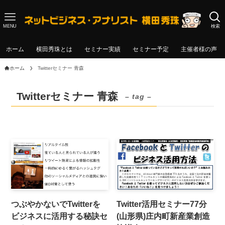
MENU
検索
ホーム
横田秀珠とは
セミナー実績
セミナー予定
主催者様の声
ホーム
Twitterセミナー 青森
Twitterセミナー 青森
– tag –
つぶやかないでTwitterを
Twitter活用セミナー77分
ビジネスに活用する秘訣セ
(山形県)庄内町新産業創造