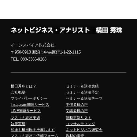
イーンスパイア株式会社
〒950-0913
新潟市中央区鐙1-1-22-1115
TEL.
080-3366-9288
横田秀珠とは？
セミナー＆講演実績
会社概要
セミナー＆講演予定
プライバシーポリシー
セミナー＆講演テーマ
Instagram関連サービス
主催者様の声
LINE関連サービス
受講者様の声
マスコミ取材実績
随時更新リスト
執筆実績
コンサルティング
私達も横田氏を推薦します
ネットビジネス研究会
マスコミ取材ご依頼フォーム
教材の販売