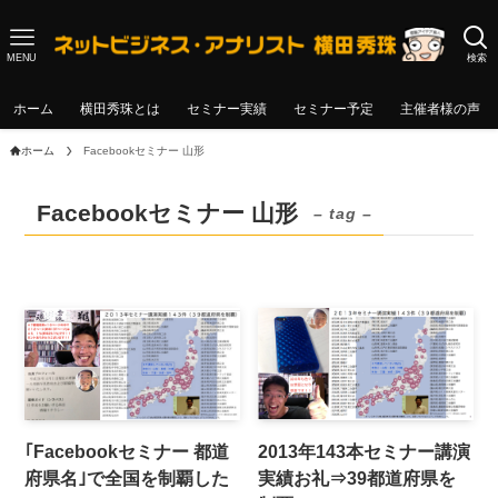
MENU
検索
ホーム
横田秀珠とは
セミナー実績
セミナー予定
主催者様の声
ホーム
Facebookセミナー 山形
Facebookセミナー 山形
– tag –
｢Facebookセミナー 都道
2013年143本セミナー講演
府県名｣で全国を制覇した
実績お礼⇒39都道府県を