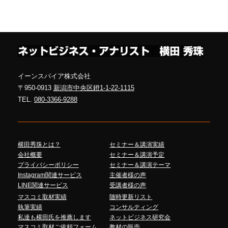
イーンスパイア株式会社
〒950-0913
新潟市中央区鐙1-1-22-1115
TEL.
080-3366-9288
横田秀珠とは？
セミナー＆講演実績
会社概要
セミナー＆講演予定
プライバシーポリシー
セミナー＆講演テーマ
Instagram関連サービス
主催者様の声
LINE関連サービス
受講者様の声
マスコミ取材実績
随時更新リスト
執筆実績
コンサルティング
私達も横田氏を推薦します
ネットビジネス研究会
マスコミ取材ご依頼フォーム
教材の販売