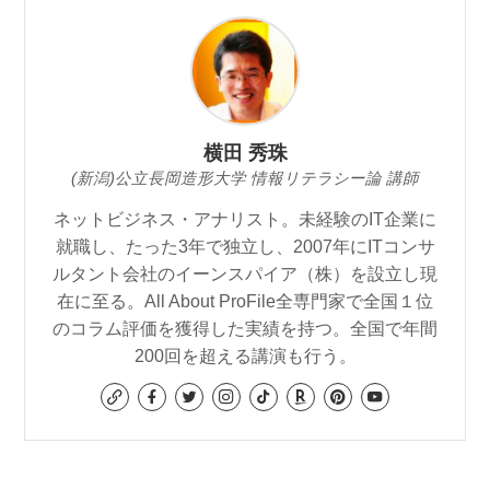
横田 秀珠
(新潟)公立長岡造形大学 情報リテラシー論 講師
ネットビジネス・アナリスト。未経験のIT企業に
就職し、たった3年で独立し、2007年にITコンサ
ルタント会社のイーンスパイア（株）を設立し現
在に至る。All About ProFile全専門家で全国１位
のコラム評価を獲得した実績を持つ。全国で年間
200回を超える講演も行う。