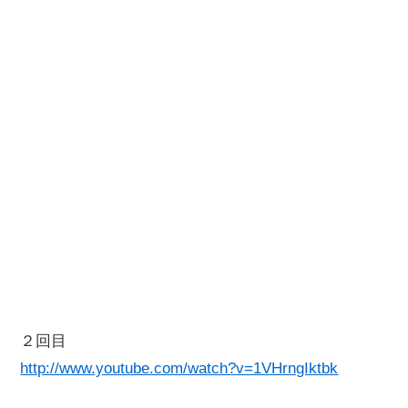
２回目
http://www.youtube.com/watch?v=1VHrngIktbk