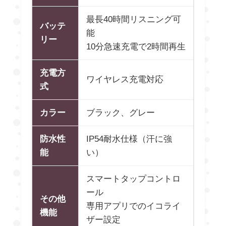
最長40時間リスニング可
バッテ
能
リー
10分急速充電で2時間再生
充電方
ワイヤレス充電対応
式
カラー
ブラック、グレー
防水性
IP54耐水仕様（汗に強
能
い）
スマートタップコントロ
ール
その他
専用アプリでのイコライ
機能
ザー設定