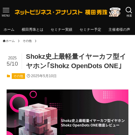
MENU
検索
ホーム
横田秀珠とは
セミナー実績
セミナー予定
主催者様の声
ホーム
その他
Shokz史上最軽量イヤーカフ型イ
2025
5/10
ヤホン｢Shokz OpenDots ONE｣
2025年5月10日
その他