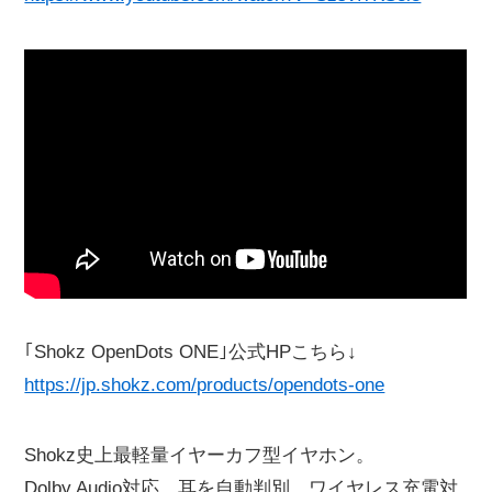
｢Shokz OpenDots ONE｣公式HPこちら↓
https://jp.shokz.com/products/opendots-one
Shokz史上最軽量イヤーカフ型イヤホン。
Dolby Audio対応、耳を自動判別、ワイヤレス充電対