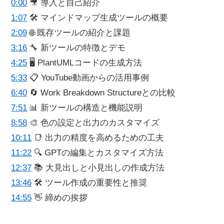
0:00
🎥 導入と自己紹介
1:07
🛠️ マインドマップ生成ツールの概要
2:09
🌐 既存ツールの紹介と課題
3:16
🔧 新ツールの特徴とデモ
4:25
🖥️ PlantUMLコードの生成方法
5:33
📋 YouTube動画からの活用事例
6:40
🔄 Work Breakdown Structureとの比較
7:51
📊 新ツールの構造と機能説明
8:58
🎨 色の設定と出力のカスタマイズ
10:11
📑 出力の精度を高めるための工夫
11:22
🔍 GPTの編集とカスタマイズ方法
12:37
📚 大見出しと小見出しの作成方法
13:46
🛠️ ツール作成の重要性と推奨
14:55
👋 締めの挨拶