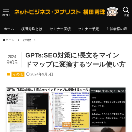
MENU
検索
ホーム
横田秀珠とは
セミナー実績
セミナー予定
主催者様の声
ホーム
その他
GPTs:SEO対策に!長文をマイン
2024
9/05
ドマップに変換するツール使い方
2024年9月5日
その他