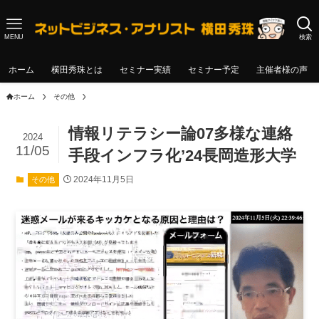
MENU
検索
ホーム
横田秀珠とは
セミナー実績
セミナー予定
主催者様の声
ホーム
その他
情報リテラシー論07多様な連絡
2024
11/05
手段インフラ化’24長岡造形大学
2024年11月5日
その他