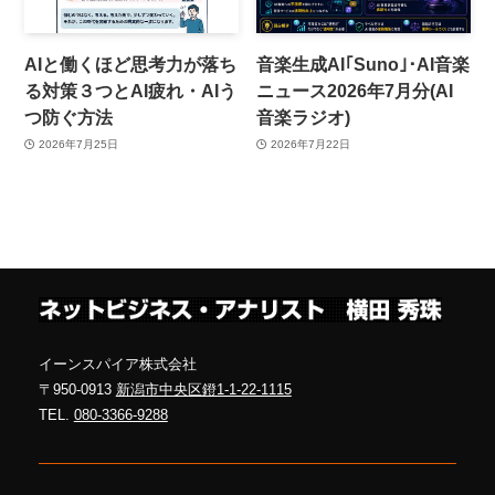
AIと働くほど思考力が落ち
音楽生成AI｢Suno｣･AI音楽
る対策３つとAI疲れ・AIう
ニュース2026年7月分(AI
つ防ぐ方法
音楽ラジオ)
2026年7月25日
2026年7月22日
イーンスパイア株式会社
〒950-0913
新潟市中央区鐙1-1-22-1115
TEL.
080-3366-9288