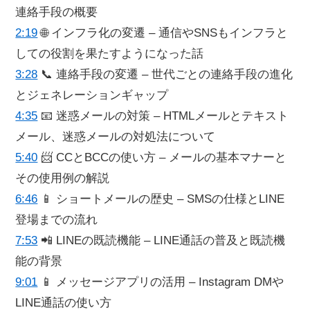
連絡手段の概要
2:19
🌐 インフラ化の変遷 – 通信やSNSもインフラと
しての役割を果たすようになった話
3:28
📞 連絡手段の変遷 – 世代ごとの連絡手段の進化
とジェネレーションギャップ
4:35
📧 迷惑メールの対策 – HTMLメールとテキスト
メール、迷惑メールの対処法について
5:40
📨 CCとBCCの使い方 – メールの基本マナーと
その使用例の解説
6:46
📱 ショートメールの歴史 – SMSの仕様とLINE
登場までの流れ
7:53
📲 LINEの既読機能 – LINE通話の普及と既読機
能の背景
9:01
📱 メッセージアプリの活用 – Instagram DMや
LINE通話の使い方