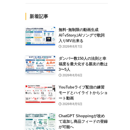
新着記事
無料･無制限の動画生成
AI｢vStory｣AIソングで歌詞
入りMV出来る
2026年8月7日
ダンバー数150人の法則と幸
福度を最大化する親友の数は
3〜5人
2026年8月6日
YouTubeライブ配信の練習
モードとハイライトからショ
ート動画
2026年8月5日
ChatGPT Shoppingが改め
て追加し商品フィードの登録
が可能へ