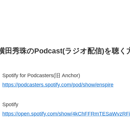
横田秀珠のPodcast(ラジオ配信)を聴く
Spotify for Podcasters(旧 Anchor)
https://podcasters.spotify.com/pod/show/enspire
Spotify
https://open.spotify.com/show/4kChFFRmTESaWvzR