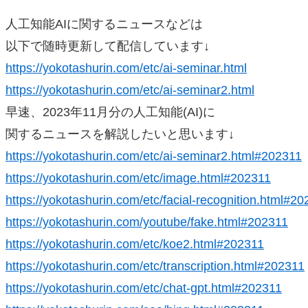
人工知能AIに関するニュースなどは
以下で随時更新して配信しています↓
https://yokotashurin.com/etc/ai-seminar.html
https://yokotashurin.com/etc/ai-seminar2.html
早速、2023年11月分の人工知能(AI)に
関するニュースを解説したいと思います↓
https://yokotashurin.com/etc/ai-seminar2.html#202311
https://yokotashurin.com/etc/image.html#202311
https://yokotashurin.com/etc/facial-recognition.html#2
https://yokotashurin.com/youtube/fake.html#202311
https://yokotashurin.com/etc/koe2.html#202311
https://yokotashurin.com/etc/transcription.html#202311
https://yokotashurin.com/etc/chat-gpt.html#202311