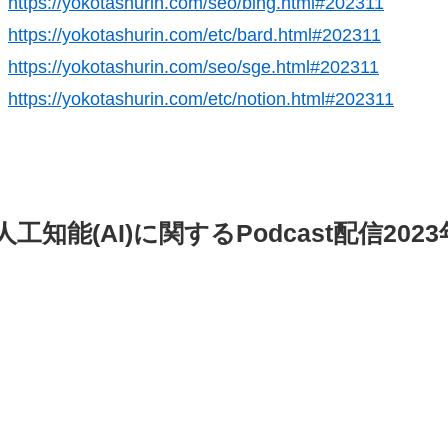
https://yokotashurin.com/seo/bing.html#202311
https://yokotashurin.com/etc/bard.html#202311
https://yokotashurin.com/seo/sge.html#202311
https://yokotashurin.com/etc/notion.html#202311
人工知能(AI)に関するPodcast配信202