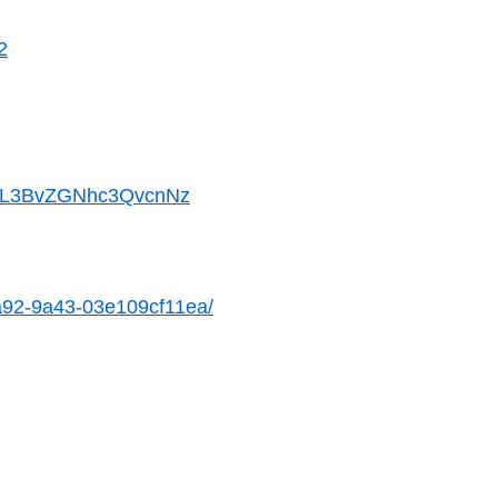
2
L3BvZGNhc3QvcnNz
4a92-9a43-03e109cf11ea/