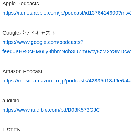
Apple Podcasts
https://itunes.apple.com/jp/podcast/id1376414600?mt=
Googleポッドキャスト
https://www.google.com/podcasts?
feed=aHR0cHM6Ly9hbmNob3IuZm0vcy8zM2Y3MDcw
Amazon Podcast
https://music.amazon.co.jp/podcasts/42835d18-f9e6-
audible
https://www.audible.com/pd/B08K573GJC
LISTEN