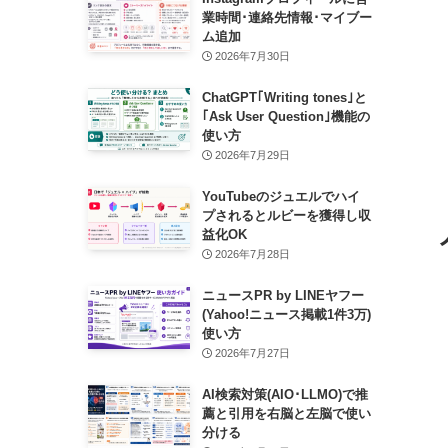
業時間･連絡先情報･マイブー
ム追加
2026年7月30日
ChatGPT｢Writing tones｣と
｢Ask User Question｣機能の
使い方
2026年7月29日
YouTubeのジュエルでハイ
プされるとルビーを獲得し収
益化OK
2026年7月28日
ニュースPR by LINEヤフー
(Yahoo!ニュース掲載1件3万)
使い方
2026年7月27日
AI検索対策(AIO･LLMO)で推
薦と引用を右脳と左脳で使い
分ける