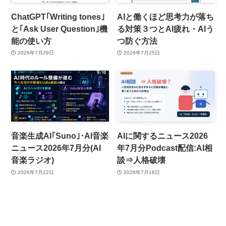
ChatGPT｢Writing tones｣
AIと働くほど思考力が落ち
と｢Ask User Question｣機
る対策３つとAI疲れ・AIう
能の使い方
つ防ぐ方法
2026年7月29日
2026年7月25日
音楽生成AI｢Suno｣･AI音楽
AIに関するニュース2026
ニュース2026年7月分(AI
年7月分Podcast配信:AI相
音楽ラジオ)
談⇒人格破壊
2026年7月22日
2026年7月18日