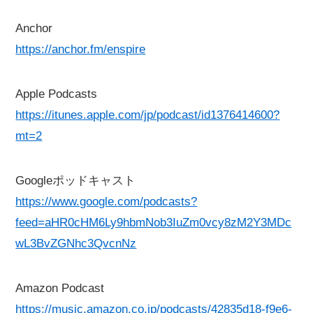
Anchor
https://anchor.fm/enspire
Apple Podcasts
https://itunes.apple.com/jp/podcast/id1376414600?
mt=2
Googleポッドキャスト
https://www.google.com/podcasts?
feed=aHR0cHM6Ly9hbmNob3IuZm0vcy8zM2Y3MDc
wL3BvZGNhc3QvcnNz
Amazon Podcast
https://music.amazon.co.jp/podcasts/42835d18-f9e6-