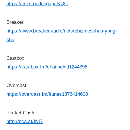
https://links.poddog.jp/rKQC
Breaker
https://www.breaker.audio/netutobizinesuhuo-yong-
shu
Castbox
https://castbox.fm/channel/id1244398
Overcast
https://overcast.fm/itunes1376414600
Pocket Casts
http://pca.st/fNI7