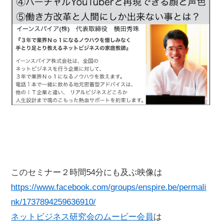
このセミナー２時間54分にも及ぶ映像は
https://www.facebook.com/groups/enspire.be/permali
nk/1737894259636910/
ネットビジネス研究会のムービー会員
は