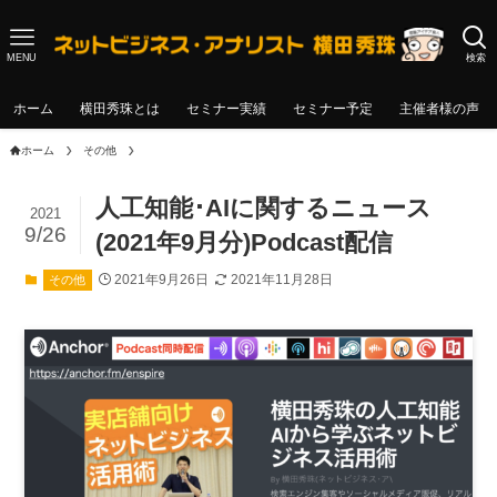
MENU
検索
ホーム
横田秀珠とは
セミナー実績
セミナー予定
主催者様の声
ホーム
その他
人工知能･AIに関するニュース
2021
9/26
(2021年9月分)Podcast配信
2021年9月26日
2021年11月28日
その他