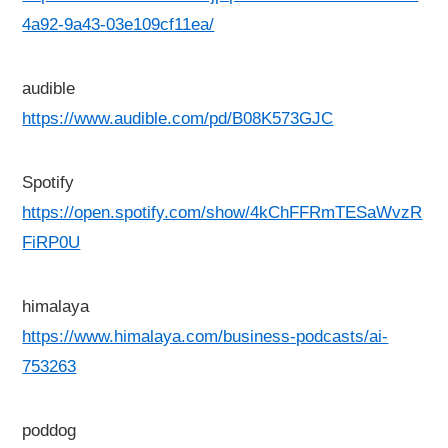
4a92-9a43-03e109cf11ea/
audible
https://www.audible.com/pd/B08K573GJC
Spotify
https://open.spotify.com/show/4kChFFRmTESaWvzR
FiRP0U
himalaya
https://www.himalaya.com/business-podcasts/ai-
753263
poddog