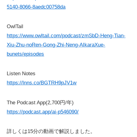
5140-8066-8aedc00758da
OwlTail
https://www.owltail.com/podcast/zmSbD-Heng-Tian-
Xiu-Zhu-noRen-Gong-Zhi-Neng-AIkaraXue-
bunets/episodes
Listen Notes
https://lnns.co/BGTRH9pJV1w
The Podcast Ap‪p(2,700円/年)
https://podcast.app/ai-p546090/
詳しくは15分の動画で解説しました。