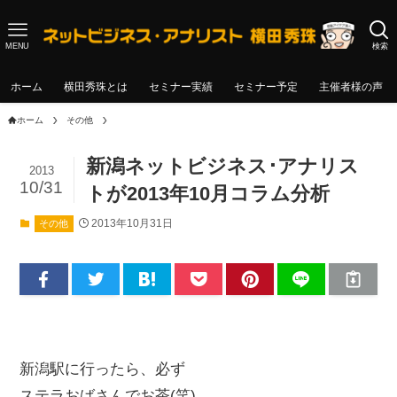
MENU
検索
ホーム
横田秀珠とは
セミナー実績
セミナー予定
主催者様の声
ホーム
その他
新潟ネットビジネス･アナリス
2013
10/31
トが2013年10月コラム分析
2013年10月31日
その他
新潟駅に行ったら、必ず
ステラおばさんでお茶(笑)