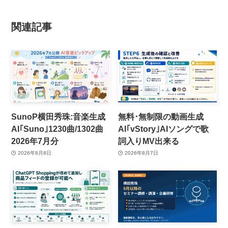
関連記事
SunoP横田秀珠:音楽生成
無料･無制限の動画生成
AI｢Suno｣1230曲/1302曲
AI｢vStory｣AIソングで歌
2026年7月分
詞入りMV出来る
2026年8月8日
2026年8月7日