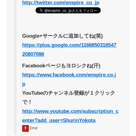
http://twitter.com/enspire_co_jp
Google+サークルに追加してね(笑)
https://plus.google.com/1166850318547
20807098
Facebookページもヨロシクね(汗)
https://www.facebook.com/enspire.co.j
p
YouTubeのチャンネル登録が１クリック
で！
http://www.youtube.com/subscription_c
enter?add_user=ShurinYokota