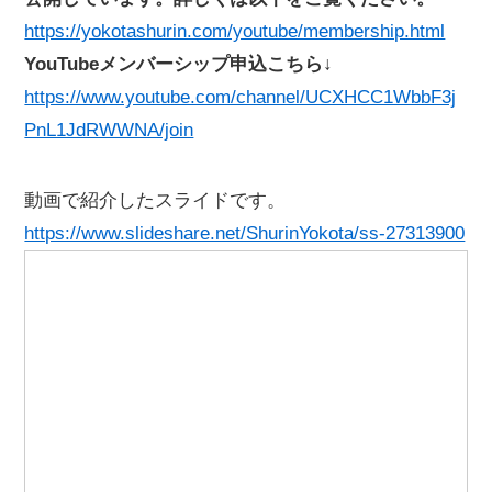
https://yokotashurin.com/youtube/membership.html
YouTubeメンバーシップ申込こちら↓
https://www.youtube.com/channel/UCXHCC1WbbF3j
PnL1JdRWWNA/join
動画で紹介したスライドです。
https://www.slideshare.net/ShurinYokota/ss-27313900