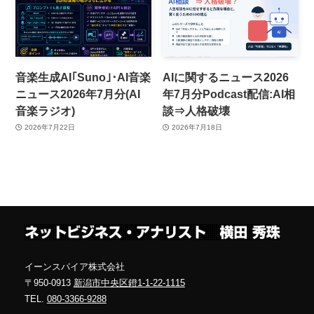
音楽生成AI｢Suno｣･AI音楽
AIに関するニュース2026
ニュース2026年7月分(AI
年7月分Podcast配信:AI相
音楽ラジオ)
談⇒人格破壊
2026年7月22日
2026年7月18日
イーンスパイア株式会社
〒950-0913
新潟市中央区鐙1-1-22-1115
TEL.
080-3366-9288