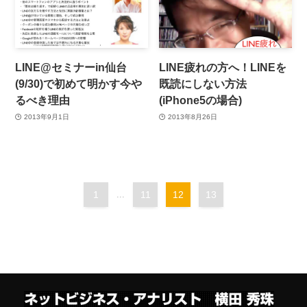
LINE@セミナーin仙台
LINE疲れの方へ！LINEを
(9/30)で初めて明かす今や
既読にしない方法
るべき理由
(iPhone5の場合)
2013年9月1日
2013年8月26日
1
...
11
12
13