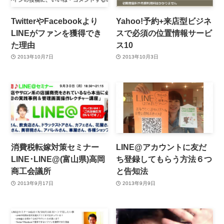
TwitterやFacebookより
Yahoo!予約+来店型ビジネ
LINEがファンを獲得でき
スで必須の位置情報サービ
た理由
ス10
2013年10月7日
2013年10月3日
消費税転嫁対策セミナー
LINE@アカウントに友だ
LINE･LINE@(富山県)高岡
ち登録してもらう方法６つ
商工会議所
と告知法
2013年9月17日
2013年9月9日