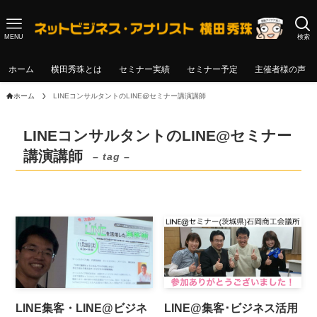
MENU
検索
ホーム
横田秀珠とは
セミナー実績
セミナー予定
主催者様の声
ホーム
LINEコンサルタントのLINE@セミナー講演講師
LINEコンサルタントのLINE@セミナー
講演講師
– tag –
LINE集客・LINE@ビジネ
LINE@集客･ビジネス活用