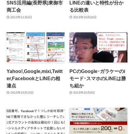
SNS活用編(長野県)東御市
LINEの違いと特性が分か
商工会
る比較表
2013年11月4日
2013年10月24日
Yahoo!,Google,mixi,Twitt
PCのGoogle･ガラケーのi
er,FacebookとLINEの相
モード･スマホのLINEは勝
違点
ち組か
2013年10月10日
2013年10月9日