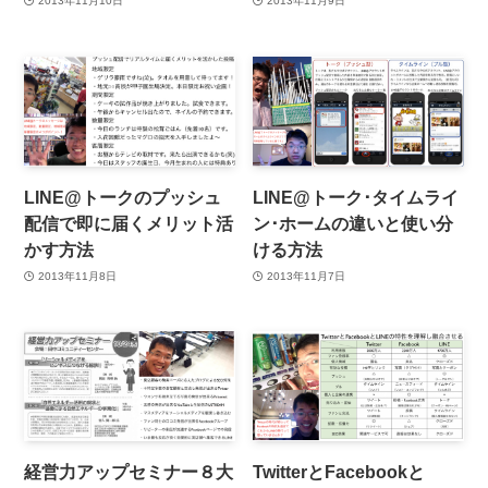
2013年11月10日
2013年11月9日
LINE@トークのプッシュ
LINE@トーク･タイムライ
配信で即に届くメリット活
ン･ホームの違いと使い分
かす方法
ける方法
2013年11月8日
2013年11月7日
経営力アップセミナー８大
TwitterとFacebookと