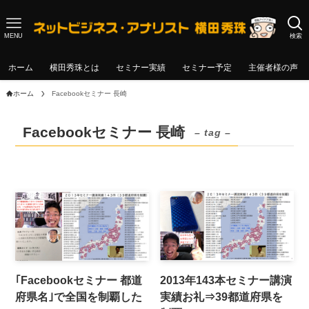
MENU
検索
ホーム
横田秀珠とは
セミナー実績
セミナー予定
主催者様の声
ホーム
Facebookセミナー 長崎
Facebookセミナー 長崎
– tag –
｢Facebookセミナー 都道
2013年143本セミナー講演
府県名｣で全国を制覇した
実績お礼⇒39都道府県を