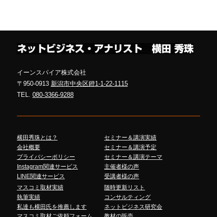
イーンスパイア株式会社
〒950-0913
新潟市中央区鐙1-1-22-1115
TEL.
080-3366-9288
横田秀珠とは？
セミナー＆講演実績
会社概要
セミナー＆講演予定
プライバシーポリシー
セミナー＆講演テーマ
Instagram関連サービス
主催者様の声
LINE関連サービス
受講者様の声
マスコミ取材実績
随時更新リスト
執筆実績
コンサルティング
私達も横田氏を推薦します
ネットビジネス研究会
マスコミ取材ご依頼フォーム
教材の販売