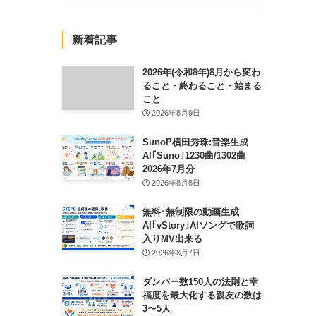
新着記事
2026年(令和8年)8月から変わ
ること・終わること・始まる
こと
2026年8月9日
SunoP横田秀珠:音楽生成
AI｢Suno｣1230曲/1302曲
2026年7月分
2026年8月8日
無料･無制限の動画生成
AI｢vStory｣AIソングで歌詞
入りMV出来る
2026年8月7日
ダンバー数150人の法則と幸
福度を最大化する親友の数は
3〜5人