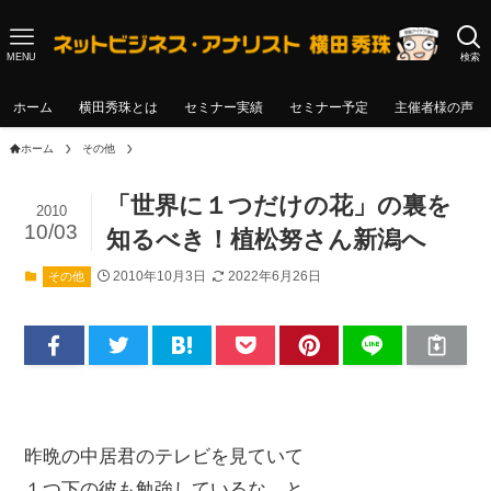
MENU
検索
ホーム
横田秀珠とは
セミナー実績
セミナー予定
主催者様の声
ホーム
その他
「世界に１つだけの花」の裏を
2010
10/03
知るべき！植松努さん新潟へ
2010年10月3日
2022年6月26日
その他
昨晩の中居君のテレビを見ていて
１つ下の彼も勉強しているな、と