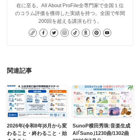
在に至る。All About ProFile全専門家で全国１位
のコラム評価を獲得した実績を持つ。全国で年間
200回を超える講演も行う。
関連記事
2026年(令和8年)8月から変
SunoP横田秀珠:音楽生成
わること・終わること・始
AI｢Suno｣1230曲/1302曲