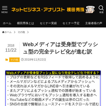
MENU
検索
ホーム
横田秀珠とは
セミナー実績
セミナー予定
主催者様の声
ホーム
その他
Webメディアは受身型でプッシ
2018
11/22
ュ型の完全テレビ化が進む訳
2018年11月22日
その他