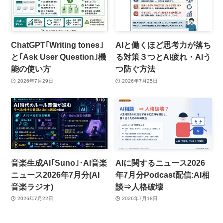
ChatGPT｢Writing tones｣
AIと働くほど思考力が落ち
と｢Ask User Question｣機
る対策３つとAI疲れ・AIう
能の使い方
つ防ぐ方法
2026年7月29日
2026年7月25日
音楽生成AI｢Suno｣･AI音楽
AIに関するニュース2026
ニュース2026年7月分(AI
年7月分Podcast配信:AI相
音楽ラジオ)
談⇒人格破壊
2026年7月22日
2026年7月18日