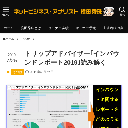
MENU
検索
ホーム
横田秀珠とは
セミナー実績
セミナー予定
主催者様の声
ホーム
その他
トリップアドバイザー｢インバウ
2019
7/25
ンドレポート2019｣読み解く
2019年7月25日
その他