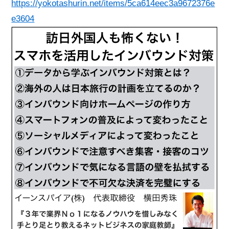
https://yokotashurin.net/items/5ca614eec3a9672376e
e3604