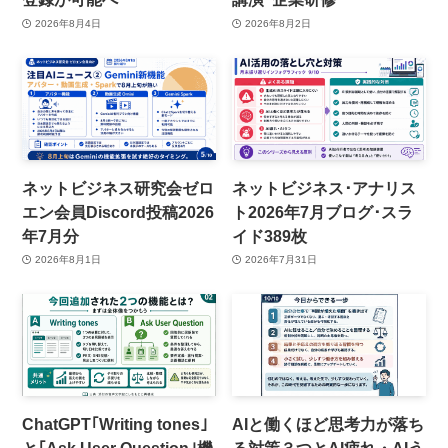
2026年8月4日
2026年8月2日
ネットビジネス研究会ゼロ
ネットビジネス･アナリス
エン会員Discord投稿2026
ト2026年7月ブログ･スラ
年7月分
イド389枚
2026年8月1日
2026年7月31日
ChatGPT｢Writing tones｣
AIと働くほど思考力が落ち
と｢Ask User Question｣機
る対策３つとAI疲れ・AIう