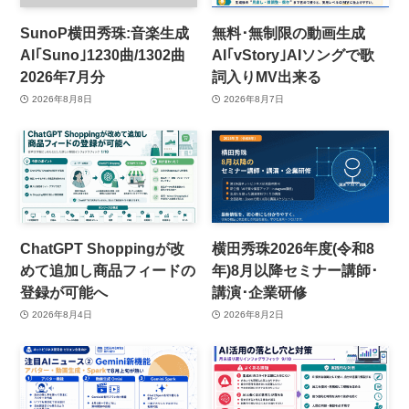
SunoP横田秀珠:音楽生成
無料･無制限の動画生成
AI｢Suno｣1230曲/1302曲
AI｢vStory｣AIソングで歌
2026年7月分
詞入りMV出来る
2026年8月8日
2026年8月7日
ChatGPT Shoppingが改
横田秀珠2026年度(令和8
めて追加し商品フィードの
年)8月以降セミナー講師･
登録が可能へ
講演･企業研修
2026年8月4日
2026年8月2日