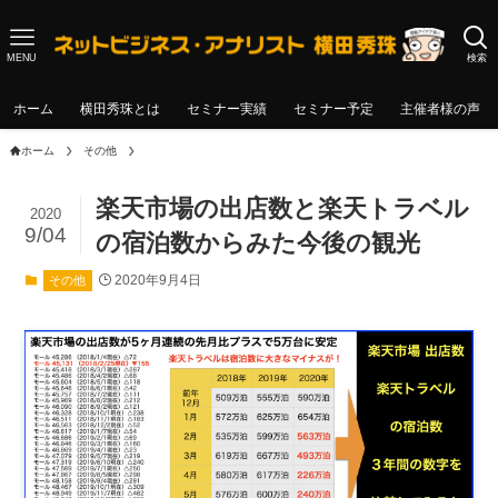
MENU
検索
ホーム
横田秀珠とは
セミナー実績
セミナー予定
主催者様の声
ホーム
その他
楽天市場の出店数と楽天トラベル
2020
9/04
の宿泊数からみた今後の観光
2020年9月4日
その他