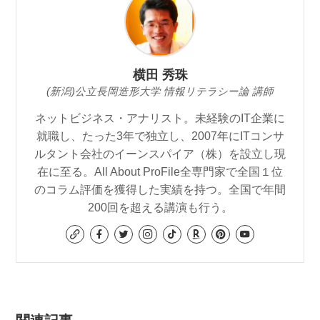
横田 秀珠
(新潟)公立長岡造形大学 情報リテラシー論 講師
ネットビジネス・アナリスト。未経験のIT企業に
就職し、たった3年で独立し、2007年にITコンサ
ルタント会社のイーンスパイア（株）を設立し現
在に至る。All About ProFile全専門家で全国１位
のコラム評価を獲得した実績を持つ。全国で年間
200回を超える講演も行う。