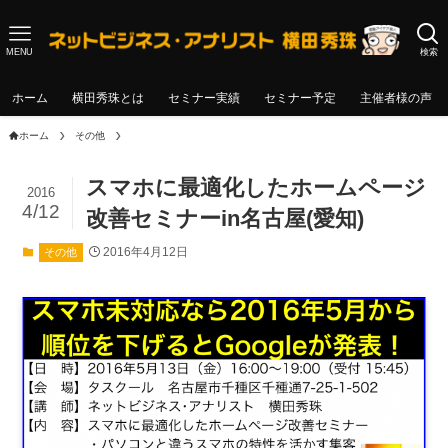
MENU
検索
ホーム
横田秀珠とは
セミナー実績
セミナー予定
主催者様の声
ホーム
その他
スマホに最適化したホームページ
2016
4/12
改善セミナーin名古屋(愛知)
2016年4月12日
その他