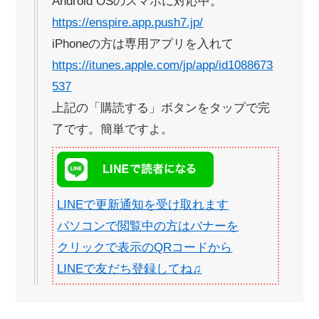
Android OSのスマホに対応中。
https://enspire.app.push7.jp/
iPhoneの方は専用アプリを入れて
https://itunes.apple.com/jp/app/id1088673
537
上記の「購読する」ボタンをタップで完
了です。簡単ですよ。
LINEで更新通知を受け取れます
パソコンで閲覧中の方はバナーを
クリックで表示のQRコードから
LINEで友だち登録してね♫