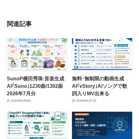
関連記事
SunoP横田秀珠:音楽生成
無料･無制限の動画生成
AI｢Suno｣1230曲/1302曲
AI｢vStory｣AIソングで歌
2026年7月分
詞入りMV出来る
2026年8月8日
2026年8月7日