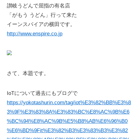
讃岐うどんで屈指の有名店
「がもう うどん」行って来た
イーンスパイアの横田です。
http://www.enspire.co.jp
さて、本題です。
IoTについて過去にもブログで
https://yokotashurin.com/tag/iot%E3%82%BB%E3%8
3%9F%E3%83%8A%E3%83%BC%E8%AC%9B%E6
%BC%94%E8%AC%9B%E5%B8%AB%E6%96%B0
%E6%BD%9Fit%E3%82%B3%E3%83%B3%E3%82