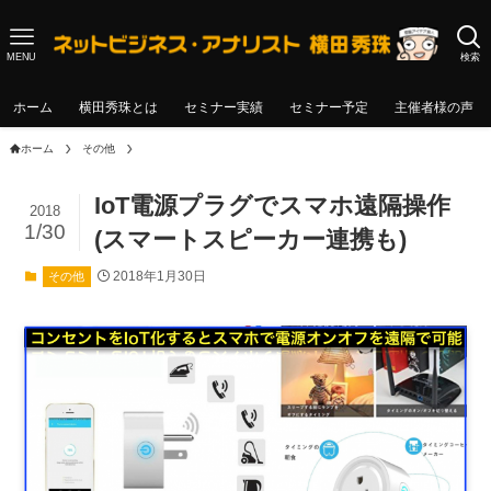
MENU
検索
ホーム
横田秀珠とは
セミナー実績
セミナー予定
主催者様の声
ホーム
その他
IoT電源プラグでスマホ遠隔操作
2018
1/30
(スマートスピーカー連携も)
2018年1月30日
その他