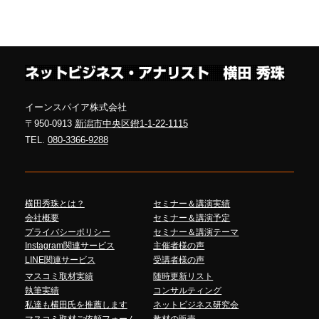
イーンスパイア株式会社
〒950-0913
新潟市中央区鐙1-1-22-1115
TEL.
080-3366-9288
横田秀珠とは？
セミナー＆講演実績
会社概要
セミナー＆講演予定
プライバシーポリシー
セミナー＆講演テーマ
Instagram関連サービス
主催者様の声
LINE関連サービス
受講者様の声
マスコミ取材実績
随時更新リスト
執筆実績
コンサルティング
私達も横田氏を推薦します
ネットビジネス研究会
マスコミ取材ご依頼フォーム
教材の販売