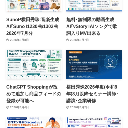
SunoP横田秀珠:音楽生成
無料･無制限の動画生成
AI｢Suno｣1230曲/1302曲
AI｢vStory｣AIソングで歌
2026年7月分
詞入りMV出来る
2026年8月8日
2026年8月7日
ChatGPT Shoppingが改
横田秀珠2026年度(令和8
めて追加し商品フィードの
年)8月以降セミナー講師･
登録が可能へ
講演･企業研修
2026年8月4日
2026年8月2日