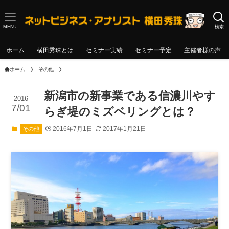
MENU
検索
ホーム
横田秀珠とは
セミナー実績
セミナー予定
主催者様の声
ホーム
その他
新潟市の新事業である信濃川やす
2016
7/01
らぎ堤のミズベリングとは？
2016年7月1日
2017年1月21日
その他