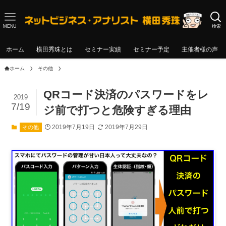
MENU
検索
ホーム
横田秀珠とは
セミナー実績
セミナー予定
主催者様の声
ホーム
その他
QRコード決済のパスワードをレ
2019
7/19
ジ前で打つと危険すぎる理由
2019年7月19日
2019年7月29日
その他