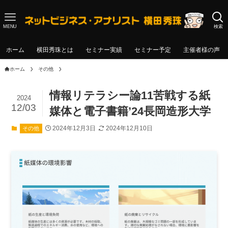
MENU
検索
ホーム
横田秀珠とは
セミナー実績
セミナー予定
主催者様の声
ホーム
その他
情報リテラシー論11苦戦する紙
2024
12/03
媒体と電子書籍’24長岡造形大学
2024年12月3日
2024年12月10日
その他