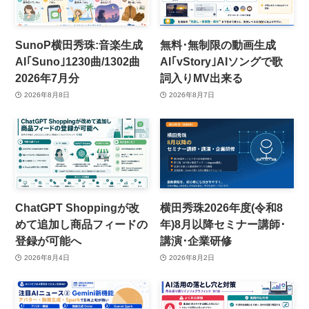
SunoP横田秀珠:音楽生成
無料･無制限の動画生成
AI｢Suno｣1230曲/1302曲
AI｢vStory｣AIソングで歌
2026年7月分
詞入りMV出来る
2026年8月8日
2026年8月7日
ChatGPT Shoppingが改
横田秀珠2026年度(令和8
めて追加し商品フィードの
年)8月以降セミナー講師･
登録が可能へ
講演･企業研修
2026年8月4日
2026年8月2日