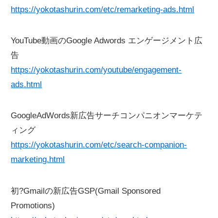
https://yokotashurin.com/etc/remarketing-ads.html
YouTube動画のGoogle Adwords エンゲージメント広
告
https://yokotashurin.com/youtube/engagement-
ads.html
GoogleAdWords新広告サーチコンパニオンマーケテ
ィング
https://yokotashurin.com/etc/search-companion-
marketing.html
初?Gmailの新広告GSP(Gmail Sponsored
Promotions)