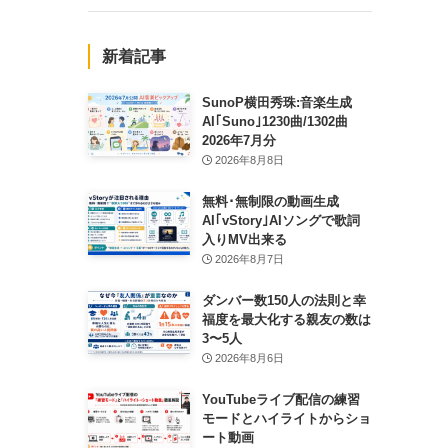
新着記事
SunoP横田秀珠:音楽生成
AI｢Suno｣1230曲/1302曲
2026年7月分
2026年8月8日
無料･無制限の動画生成
AI｢vStory｣AIソングで歌詞
入りMV出来る
2026年8月7日
ダンバー数150人の法則と幸
福度を最大化する親友の数は
3〜5人
2026年8月6日
YouTubeライブ配信の練習
モードとハイライトからショ
ート動画