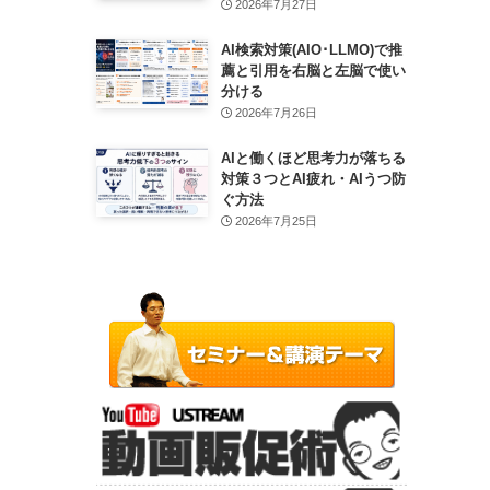
2026年7月27日
AI検索対策(AIO･LLMO)で推
薦と引用を右脳と左脳で使い
分ける
2026年7月26日
AIと働くほど思考力が落ちる
対策３つとAI疲れ・AIうつ防
ぐ方法
2026年7月25日